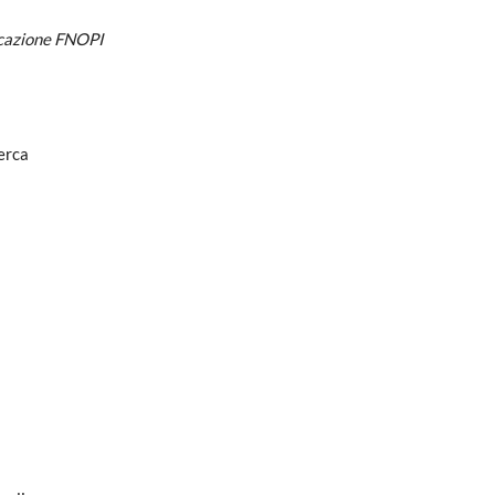
icazione FNOPI
erca