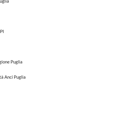
uglia
OPI
gione Puglia
à Anci Puglia