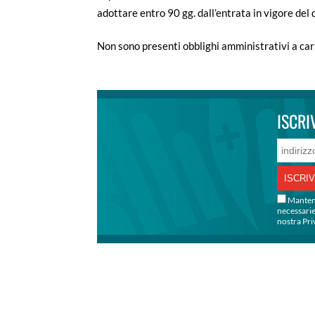
adottare entro 90 gg. dall’entrata in vigore del d
Non sono presenti obblighi amministrativi a cari
ISCRI
indirizzo
email
*
Mantenia
necessarie
nostra Pri