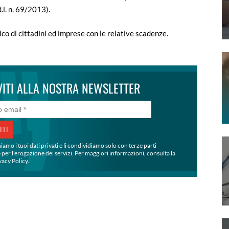
.l. n. 69/2013).
co di cittadini ed imprese con le relative scadenze.
VITI ALLA NOSTRA NEWSLETTER
mo i tuoi dati privati e li condividiamo solo con terze parti
 per l'erogazione dei servizi. Per maggiori informazioni, consulta la
vacy Policy.