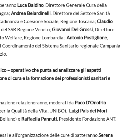
ciperanno
Luca Baldino
, Direttore Generale Cura della
agna;
Andrea Belardinelli
, Direttore del Settore Sanità
ittadinanza e Coesione Sociale, Regione Toscana;
Claudio
e del SSR Regione Veneto;
Giovanni Del Grossi
, Direttore
rato Welfare, Regione Lombardia;
Antonio Postiglione
,
e il Coordinamento del Sistema Sanitario regionale Campania
zio.
co – operativo che punta ad analizzare gli aspetti
zione di cura e la formazione dei professionisti sanitari e
formazione relazioneranno, moderati da
Paco D’Onofrio
per la Qualità della Vita, UNIBO),
Luigi Pais dei Mori
 Belluno) e
Raffaella Pannuti
, Presidente Fondazione ANT.
essi e all’organizzazione delle cure dibatteranno
Serena