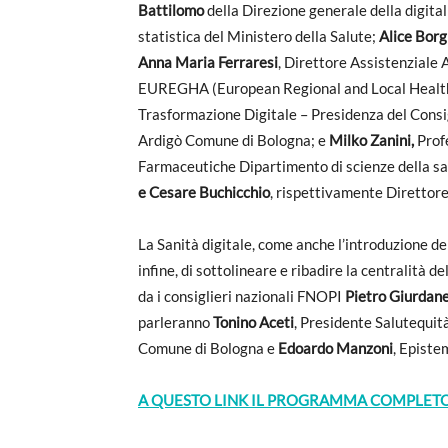
Battilomo
della Direzione generale della digital
statistica del Ministero della Salute;
Alice Borg
Anna Maria Ferraresi
, Direttore Assistenzial
EUREGHA (European Regional and Local Health
Trasformazione Digitale – Presidenza del Consig
Ardigò Comune di Bologna; e
Milko Zanini,
Prof
Farmaceutiche Dipartimento di scienze della sa
e Cesare Buchicchio
, rispettivamente Direttor
La Sanità digitale, come anche l’introduzione dell
infine, di sottolineare e ribadire la centralità 
da i consiglieri nazionali FNOPI
Pietro Giurdane
parleranno
Tonino Aceti
, Presidente Salutequit
Comune di Bologna e
Edoardo Manzoni
, Episte
A QUESTO LINK IL PROGRAMMA COMPLETO