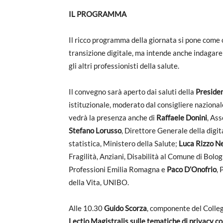
IL PROGRAMMA
Il ricco programma della giornata si pone come 
transizione digitale, ma intende anche indagare 
gli altri professionisti della salute.
Il convegno sarà aperto dai saluti della
P
reside
istituzionale, moderato dal consigliere nazion
vedrà la presenza anche di
Raffaele Donini
, As
Stefano Lorusso
, Direttore Generale della digit
statistica, Ministero della Salute;
Luca Rizzo N
Fragilità, Anziani, Disabilità al Comune di Bolo
Professioni Emilia Romagna e
Paco D’Onofrio
,
della Vita, UNIBO.
Alle 10.30
Guido Scorza
, componente del Colleg
Lectio Magistralis sulle tematiche di privacy co