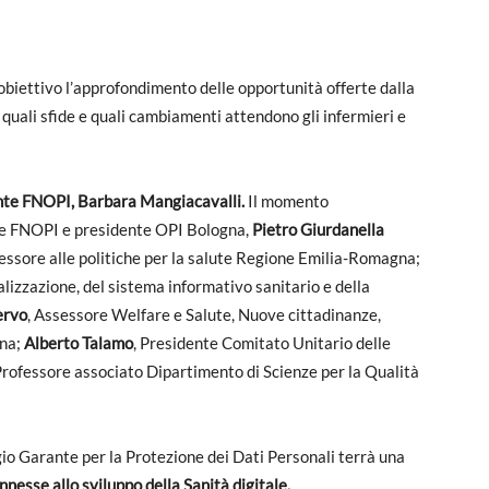
obiettivo l’approfondimento delle opportunità offerte dalla
quali sfide e quali cambiamenti attendono gli infermieri e
nte FNOPI, Barbara Mangiacavalli.
Il momento
ale FNOPI e presidente OPI Bologna,
Pietro Giurdanella
sessore alle politiche per la salute Regione Emilia-Romagna;
alizzazione, del sistema informativo sanitario e della
ervo
, Assessore Welfare e Salute, Nuove cittadinanze,
gna;
Alberto Talamo
, Presidente Comitato Unitario delle
 Professore associato Dipartimento di Scienze per la Qualità
io Garante per la Protezione dei Dati Personali terrà una
nnesse allo sviluppo della Sanità digitale.