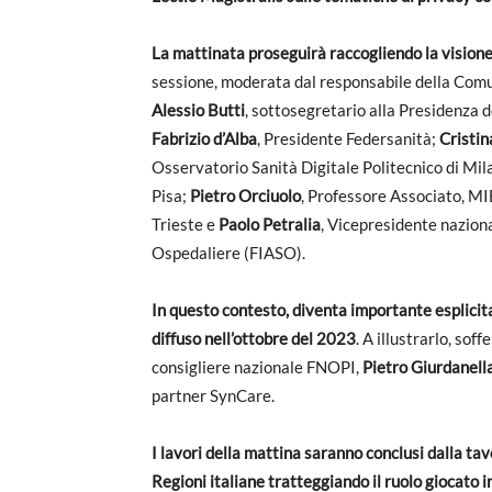
La mattinata proseguirà raccogliendo la visione
sessione, moderata dal responsabile della Co
Alessio Butti
, sottosegretario alla Presidenza d
Fabrizio d’Alba
, Presidente Federsanità;
Cristin
Osservatorio Sanità Digitale Politecnico di Mil
Pisa;
Pietro Orciuolo
, Professore Associato, MI
Trieste e
Paolo Petralia
, Vicepresidente naziona
Ospedaliere (FIASO).
In questo contesto, diventa importante esplicita
diffuso nell’ottobre del 2023
. A illustrarlo, sof
consigliere nazionale FNOPI,
Pietro Giurdanell
partner SynCare.
I lavori della mattina saranno conclusi dalla ta
Regioni italiane tratteggiando il ruolo giocato in