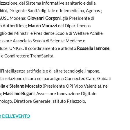
izzazione, del Sistema informative sanitario e della
hini,
Dirigente Sanità digitale e Telemedicina, Agenas ;
e AUSL Modena;
Giovanni Gorgoni
, già Presidente di
 Authorities);
Mauro Moruzzi
del Dipartimento
lio dei Ministri e Presidente Scuola di Welfare Achille
essore Associato Scuola di Scienze Mediche e
lute, UNIGE. Il coordinamento è affidato
Rossella Iannone
e e Condirettore TrendSanità.
’Intelligenza artificiale e di altre tecnologie, impone,
della relazione di cura nel paradigma Connected Care. Guidati
lla
e
Stefano Moscato
(Presidente OPI Vibo Valentia), ne
à;
Massimo Bugani
, Assessore Innovazione Digitale
mologo, Direttore Generale Istituto Palazzolo.
 DELL’EVENTO