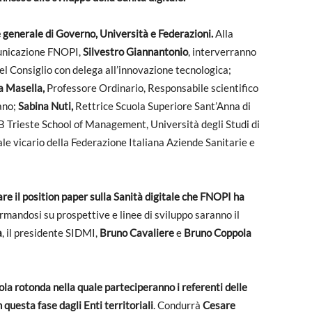
 generale di Governo, Università e Federazioni.
Alla
municazione FNOPI,
Silvestro Giannantonio
, interverranno
el Consiglio con delega all’innovazione tecnologica;
a Masella,
Professore Ordinario, Responsabile scientifico
ano;
Sabina Nuti,
Rettrice Scuola Superiore Sant’Anna di
B Trieste School of Management, Università degli Studi di
le vicario della Federazione Italiana Aziende Sanitarie e
re il position paper sulla Sanità digitale che FNOPI ha
fermandosi su prospettive e linee di sviluppo saranno il
a
, il presidente SIDMI,
Bruno Cavaliere
e
Bruno Coppola
vola rotonda nella quale parteciperanno i referenti delle
 questa fase dagli Enti territoriali
. Condurrà
Cesare