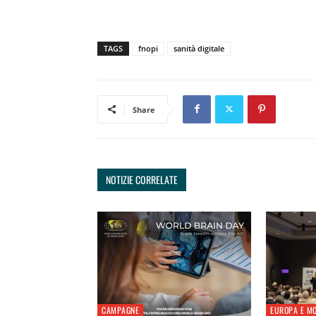
TAGS
fnopi
sanità digitale
Share
NOTIZIE CORRELATE
CAMPAGNE
EUROPA E M