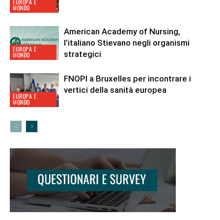
EUROPA E
MONDO
American Academy of Nursing,
l’italiano Stievano negli organismi
EUROPA E
strategici
MONDO
FNOPI a Bruxelles per incontrare i
vertici della sanità europea
EUROPA E
MONDO