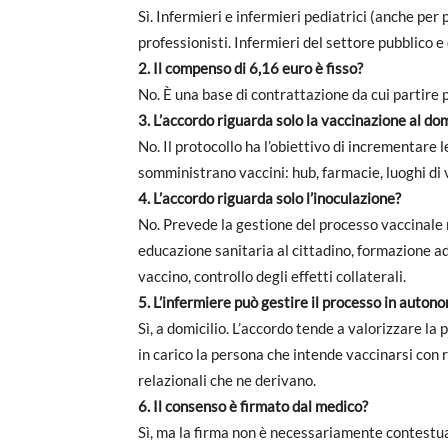
Sì. Infermieri e infermieri pediatrici (anche per 
professionisti. Infermieri del settore pubblico e
2. Il compenso di 6,16 euro è fisso?
No. È una base di contrattazione da cui partire p
3. L’accordo riguarda solo la vaccinazione al dom
No. Il protocollo ha l’obiettivo di incrementare le
somministrano vaccini: hub, farmacie, luoghi di v
4. L’accordo riguarda solo l’inoculazione?
No. Prevede la gestione del processo vaccinale ne
educazione sanitaria al cittadino, formazione ad 
vaccino, controllo degli effetti collaterali.
5. L’infermiere può gestire il processo in auton
Sì, a domicilio. L’accordo tende a valorizzare 
in carico la persona che intende vaccinarsi con r
relazionali che ne derivano.
6. Il consenso è firmato dal medico?
Sì, ma la firma non è necessariamente contestuale