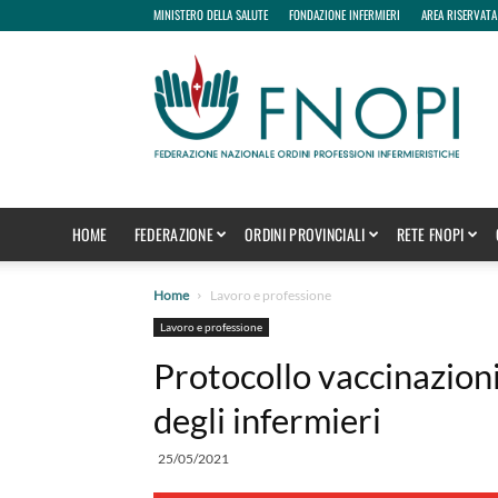
MINISTERO DELLA SALUTE
FONDAZIONE INFERMIERI
AREA RISERVATA
fnopi
HOME
FEDERAZIONE
ORDINI PROVINCIALI
RETE FNOPI
Home
Lavoro e professione
Lavoro e professione
Protocollo vaccinazion
degli infermieri
25/05/2021