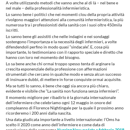
A volte utilizzando metodi che vanno anche al di là – nel bene e
nel male – della professionalità infermieristica.
Lo sanno bene i politici che nei momenti clou della propria attività
rivolgono maggiori attenzioni alla comunità infermieristica, la più
numerosa tra i professionisti della sanità con i suoi oltre 450mila
iscritti.
Lo sanno bene gli assistiti che nelle indagini e nei sondaggi
sostengono l’importanza e la necessità degli infermieri, a volte
difendendoli perfino in modo quasi “sindacale”. E, cosa più
importante, lo testimoniano con il rapporto speciale e diretto che
hanno con loro nel momento del bisogno.
Lo sa bene anche chi ormai troppo spesso tenta di arginare la
crescita esponenziale della professione con affermazioni
strumentali che cercano in qualche modo e senza alcun successo
di insinuare dubbi, di mettere in forse conquiste ormai acquisite.
Ma se tutti lo sanno, è bene che oggi sia ancora più chiaro,
evidente e visibile che “La sanità non funziona senza infermieri”.
Il momento migliore per ribadirlo è la giornata internazionale
dell’infermiere che celebriamo ogni 12 maggio in onore del
compleanno di Florence Nightingale per la quale il prossimo anno
ricorderemo i 200 anni dalla nascita.
Una data giudicata importante a livello internazionale: l’Oms ha
scelto il 2020 come anno dell’infermiere e come data di
conclusione della campagna
Nursing Now avviata a febbraio 2018