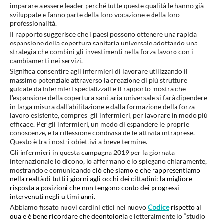
imparare a essere leader perché tutte queste qualità le hanno già
sviluppate e fanno parte della loro vocazione e della loro
professionalità.
Il rapporto suggerisce che i paesi possono ottenere una rapida
espansione della copertura sanitaria universale adottando una
strategia che combini gli investimenti nella forza lavoro con i
cambiamenti nei servizi.
Significa consentire agli infermieri di lavorare utilizzando il
massimo potenziale attraverso la creazione di più strutture
guidate da infermieri specializzati e il rapporto mostra che
l'espansione della copertura sanitaria universale si farà dipendere
in larga misura dall'abilitazione e dalla formazione della forza
lavoro esistente, compresi gli infermieri, per lavorare in modo più
efficace. Per gli infermieri, un modo di espandere le proprie
conoscenze, è la riflessione condivisa delle attività intraprese.
Questo è tra i nostri obiettivi a breve termine.
Gli infermieri in questa campagna 2019 per la giornata
internazionale lo dicono, lo affermano e lo spiegano chiaramente,
mostrando e comunicando
ciò che siamo e che rappresentiamo
nella realtà di tutti i giorni agli occhi dei cittadini: la migliore
risposta a posizioni che non tengono conto dei progressi
intervenuti negli ultimi anni.
Abbiamo fissato nuovi cardini etici nel nuovo
Codice
rispetto al
quale è bene ricordare che deontologia è
letteralmente lo “studio