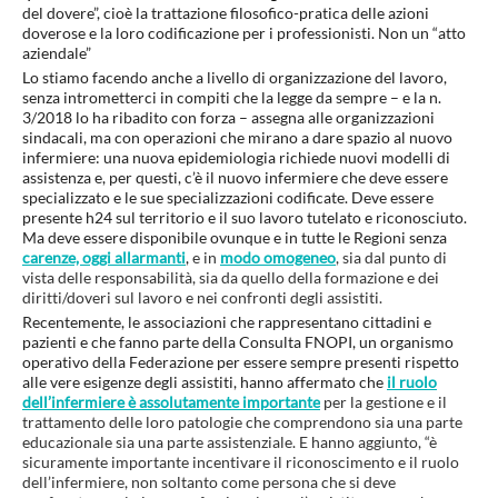
del dovere”, cioè la trattazione filosofico-pratica delle azioni
doverose e la loro codificazione per i professionisti. Non un “atto
aziendale”
Lo stiamo facendo anche a livello di organizzazione del lavoro,
senza intrometterci in compiti che la legge da sempre – e la n.
3/2018 lo ha ribadito con forza – assegna alle organizzazioni
sindacali, ma con operazioni che mirano a dare spazio al nuovo
infermiere:
una nuova epidemiologia richiede nuovi modelli di
assistenza e, per questi, c’è il nuovo infermiere che deve essere
specializzato e le sue specializzazioni codificate. Deve essere
presente h24 sul territorio e il suo lavoro tutelato e riconosciuto.
Ma deve essere disponibile ovunque e in tutte le Regioni senza
carenze, oggi allarmanti
,
e in
modo omogeneo
, sia dal punto di
vista delle responsabilità, sia da quello della formazione e dei
diritti/doveri sul lavoro e nei confronti degli assistiti.
Recentemente, le associazioni che rappresentano cittadini e
pazienti e che fanno parte della Consulta FNOPI, un organismo
operativo della Federazione per essere sempre presenti rispetto
alle vere esigenze degli assistiti, hanno affermato che
il ruolo
dell’infermiere è assolutamente importante
per la gestione e il
trattamento delle loro patologie che comprendono sia una parte
educazionale sia una parte assistenziale. E hanno aggiunto, “è
sicuramente importante incentivare il riconoscimento e il ruolo
dell’infermiere, non soltanto come persona che si deve