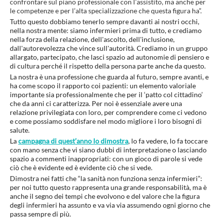
confrontare sul piano professionale con l’assistito, ma anche per
le competenze e per l’alta specializzazione che questa figura ha”.
Tutto questo dobbiamo tenerlo sempre davanti ai nostri occhi,
nella nostra mente: siamo infermieri prima di tutto, e crediamo
nella forza della relazione, dell'ascolto, dell'inclusione,
dall'autorevolezza che vince sull'autorità. Crediamo in un gruppo
allargato, partecipato, che lasci spazio ad autonomie di pensiero e
di cultura perché il rispetto della persona parte anche da questo.
La nostra è una professione che guarda al futuro, sempre avanti, e
ha come scopo il rapporto coi pazienti: un elemento valoriale
importante sia professionalmente che per il ‘patto col cittadino’
che da anni ci caratterizza. Per noi è essenziale avere una
relazione privilegiata con loro, per comprendere come ci vedono
e come possiamo soddisfare nel modo migliore i loro bisogni di
salute.
La
campagna di quest’anno lo dimostra
, lo fa vedere, lo fa toccare
con mano senza che vi siano dubbi di interpretazione o lasciando
spazio a commenti inappropriati: con un gioco di parole si vede
ciò che è evidente ed è evidente ciò che si vede.
Dimostra nei fatti che “la sanità non funziona senza infermieri”:
per noi tutto questo rappresenta una grande responsabilità, ma è
anche il segno dei tempi che evolvono e del valore che la figura
degli infermieri ha assunto e va via via assumendo ogni giorno che
passa sempre di più.