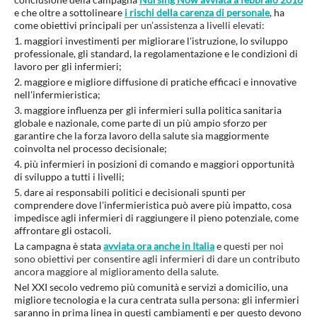
e che oltre a sottolineare
i rischi della carenza di personale
, ha
come obiettivi principali
per un’assistenza a livelli elevati:
1. maggiori investimenti per migliorare l'istruzione, lo sviluppo
professionale, gli standard, la regolamentazione e le condizioni di
lavoro per gli infermieri;
2. maggiore e migliore diffusione di pratiche efficaci e innovative
nell'infermieristica;
3. maggiore influenza per gli infermieri sulla politica sanitaria
globale e nazionale, come parte di un più ampio sforzo per
garantire che la forza lavoro della salute sia maggiormente
coinvolta nel processo decisionale;
4. più infermieri in posizioni di comando e maggiori opportunità
di sviluppo a tutti i livelli;
5. dare ai responsabili politici e decisionali spunti per
comprendere dove l'infermieristica può avere più impatto, cosa
impedisce agli infermieri di raggiungere il pieno potenziale, come
affrontare gli ostacoli.
La campagna è stata
avviata ora anche in Italia
e questi per noi
sono obiettivi per consentire agli infermieri di dare un contributo
ancora maggiore al miglioramento della salute.
Nel XXI secolo vedremo più comunità e servizi a domicilio, una
migliore tecnologia e la cura centrata sulla persona: gli infermieri
saranno in prima linea in questi cambiamenti e per questo devono