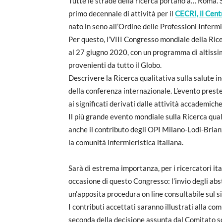
Tutte le strade della ricerca portano a… Roma.
primo decennale di attività per il
CECRI, il Centr
nato in seno all’Ordine delle Professioni Inferm
Per questo, l’VIII Congresso mondiale della Ricer
al 27 giugno 2020, con un programma di altissimo
provenienti da tutto il Globo.
Descrivere la Ricerca qualitativa sulla salute inc
della conferenza internazionale. L’evento preste
ai significati derivati dalle attività accademich
Il più grande evento mondiale sulla Ricerca qual
anche il contributo degli OPI Milano-Lodi-Brianz
la comunità infermieristica italiana.
Sarà di estrema importanza, per i ricercatori ita
occasione di questo Congresso: l’invio degli a
un’apposita procedura on line consultabile sul si
I contributi accettati saranno illustrati alla co
seconda della decisione assunta dal Comitato sc