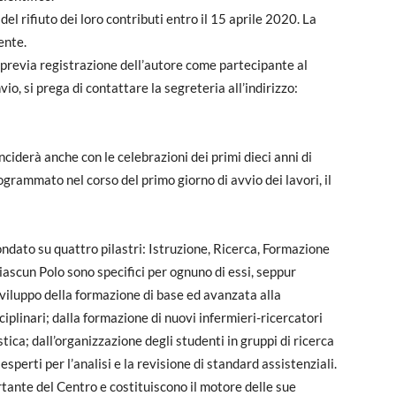
el rifiuto dei loro contributi entro il 15 aprile 2020. La
ente.
, previa registrazione dell’autore come partecipante al
io, si prega di contattare la segreteria all’indirizzo:
iderà anche con le celebrazioni dei primi dieci anni di
rammato nel corso del primo giorno di avvio dei lavori, il
ondato su quattro pilastri: Istruzione, Ricerca, Formazione
i ciascun Polo sono specifici per ognuno di essi, seppur
sviluppo della formazione di base ed avanzata alla
iplinari; dalla formazione di nuovi infermieri-ricercatori
stica; dall’organizzazione degli studenti in gruppi di ricerca
 esperti per l’analisi e la revisione di standard assistenziali.
rtante del Centro e costituiscono il motore delle sue