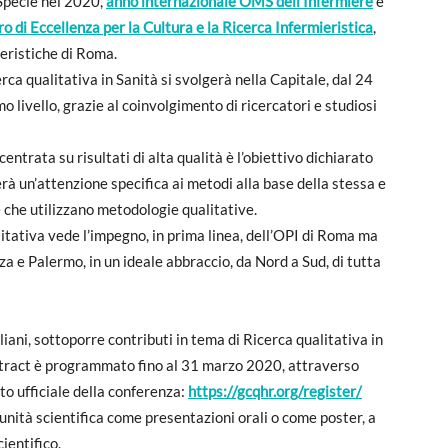
 Specie nel 2020,
anno internazionale OMS dell’Infermiere
e
o di Eccellenza per la Cultura e la Ricerca Infermieristica
,
ieristiche di Roma.
ca qualitativa in Sanità si svolgerà nella Capitale, dal 24
 livello, grazie al coinvolgimento di ricercatori e studiosi
entrata su risultati di alta qualità è l’obiettivo dichiarato
rà un’attenzione specifica ai metodi alla base della stessa e
e che utilizzano metodologie qualitative.
itativa vede l’impegno, in prima linea, dell’OPI di Roma ma
a e Palermo, in un ideale abbraccio, da Nord a Sud, di tutta
liani, sottoporre contributi in tema di Ricerca qualitativa in
bstract è programmato fino al 31 marzo 2020, attraverso
to ufficiale della conferenza:
https://gcqhr.org/register/
munità scientifica come presentazioni orali o come poster, a
ientifico.