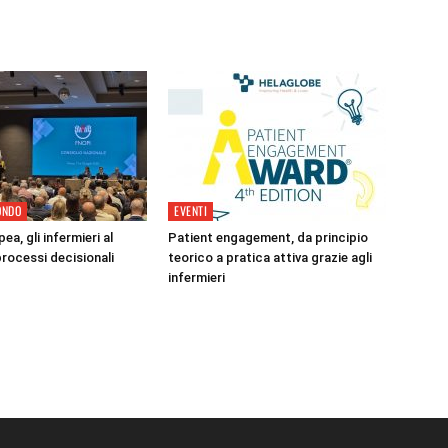
ONDO
EVENTI
ea, gli infermieri al
Patient engagement, da principio
processi decisionali
teorico a pratica attiva grazie agli
infermieri