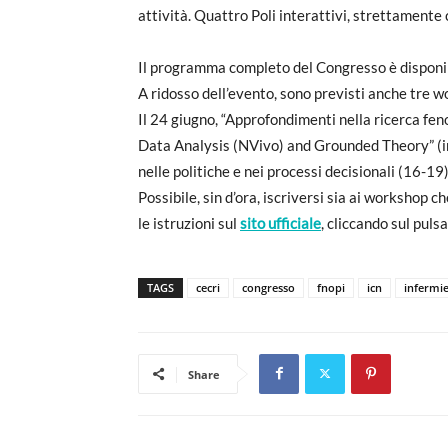
attività. Quattro Poli interattivi, strettamente 
Il programma completo del Congresso è disponi
A ridosso dell’evento, sono previsti anche tre 
Il 24 giugno, “Approfondimenti nella ricerca f
Data Analysis (NVivo) and Grounded Theory” (in
nelle politiche e nei processi decisionali (16-19)
Possibile, sin d’ora, iscriversi sia ai workshop 
le istruzioni sul
sito ufficiale
, cliccando sul puls
TAGS
cecri
congresso
fnopi
icn
infermie
Share