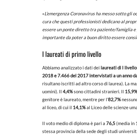
«
L’emergenza Coronavirus ha messo sotto gli occ
cura che questi professionisti dedicano al proprio
essere un ponte diretto tra paziente/famiglia e
importante da poter a buon diritto essere consi
I laureati di primo livello
Abbiamo analizzato i dati dei
laureati di I livel
2018 e 7.466 del 2017 intervistati a un anno da
risultano iscritti ad altro corso di laurea). La m
uomini). Il
4,4%
sono cittadini stranieri. Il
15,9
genitore è laureato, mentre per l’
82,7%
nessuno 
al liceo, di cui il
14,1%
al Liceo delle scienze um
Il voto medio di diploma è pari a
76,5
(media in 
stessa provincia della sede degli studi universita