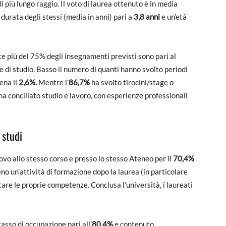
 più lungo raggio. Il voto di laurea ottenuto è in media
a durata degli stessi (media in anni) pari a
3,8 anni
e un’età
 più del 75% degli insegnamenti previsti sono pari al
se di studio. Basso il numero di quanti hanno svolto periodi
pena il
2,6%.
Mentre l’
86,7%
ha svolto tirocini/stage o
ha conciliato studio e lavoro, con esperienze professionali
 studi
uovo allo stesso corso e presso lo stesso Ateneo per il
70,4%
o un’attività di formazione dopo la laurea (in particolare
tare le proprie competenze. Conclusa l’università, i laureati
tasso di occupazione pari all’
80,4%
e contenuto,