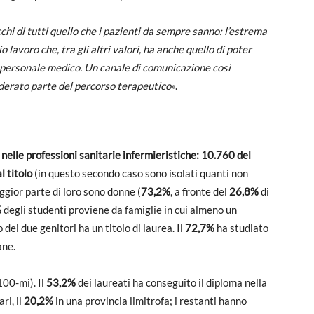
hi di tutti quello che i pazienti da sempre sanno: l’estrema
 lavoro che, tra gli altri valori, ha anche quello di poter
 personale medico. Un canale di comunicazione così
derato parte del percorso terapeutico
».
lo nelle professioni sanitarie infermieristiche: 10.760 del
l titolo
(in questo secondo caso sono isolati quanti non
aggior parte di loro sono donne (
73,2%
, a fronte del
26,8%
di
%
degli studenti proviene da famiglie in cui almeno un
dei due genitori ha un titolo di laurea. Il
72,7%
ha studiato
ane.
100-mi). Il
53,2%
dei laureati ha conseguito il diploma nella
ri, il
20,2%
in una provincia limitrofa; i restanti hanno