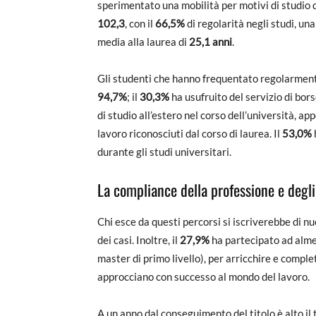
sperimentato una mobilità per motivi di studio di
102,3
, con il
66,5%
di regolarità negli studi, un
media alla laurea di
25,1 anni
.
Gli studenti che hanno frequentato regolarmente
94,7%
; il
30,3%
ha usufruito del servizio di bor
di studio all’estero nel corso dell’università, ap
lavoro riconosciuti dal corso di laurea. Il
53,0%
durante gli studi universitari.
La compliance della professione e degli
Chi esce da questi percorsi si iscriverebbe di n
dei casi. Inoltre, il
27,9%
ha partecipato ad almen
master di primo livello), per arricchire e comple
approcciano con successo al mondo del lavoro.
A un anno dal conseguimento del titolo è alto il 