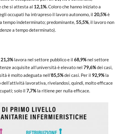
 che si attesta al
12,1%.
Coloro che hanno iniziato a
egli occupati ha intrapreso il lavoro autonomo, il
20,5%
è
e a tempo indeterminato; predominante,
55,5%
, il lavoro non
ndenze a tempo determinato).
l
21,3%
lavora nel settore pubblico e il
68,9%
nel settore
etenze acquisite all’università è elevato nel
79,6%
dei casi,
sità è molto adeguata nell’
85,5%
dei casi. Per il
92,9%
la
dell’attività lavorativa, rivelandosi, quindi, molto efficace
cupati; solo il
7,7%
la ritiene per nulla efficace.