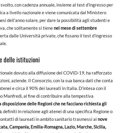
 svolto, con cadenza annuale, insieme al test d’ingresso per
nica a livello nazionale e viene comunicata dal Ministero
mesi dell’anno solare, per dare la possibilità agli studenti e
ova, che solitamente si tiene
nel mese di settembre
ferta dalle Università private, che fissano il test d’ingresso
ale.
 delle istituzioni
onale dovuto alla diffusione del COVID-19, ha rafforzato
tuzioni, aziende. Il Consorzio, con la sua banca dati che conta
nei e circa il 90% dei laureati in Italia. D’intesa con il
o Manfredi, al fine di contribuire alla tempestiva
 disposizione delle Regioni che ne facciano richiesta gli
o
, definiti in relazione agli atenei di una specifica Regione o
contatti di laureati in ambito sanitario trasmessi ai
nove
cata, Campania, Emilia-Romagna, Lazio, Marche, Sicilia,