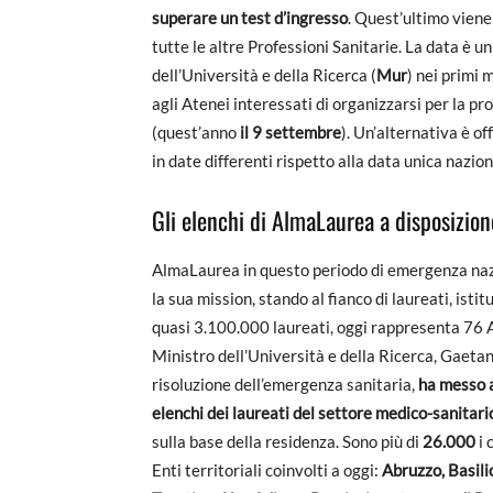
superare un test d’ingresso
. Quest’ultimo viene
tutte le altre Professioni Sanitarie. La data è u
dell’Università e della Ricerca (
Mur
) nei primi 
agli Atenei interessati di organizzarsi per la pr
(quest’anno
il 9 settembre
). Un’alternativa è of
in date differenti rispetto alla data unica nazion
Gli elenchi di AlmaLaurea a disposizione
AlmaLaurea in questo periodo di emergenza nazi
la sua mission, stando al fianco di laureati, isti
quasi 3.100.000 laureati, oggi rappresenta 76 Ate
Ministro dell’Università e della Ricerca, Gaetan
risoluzione dell’emergenza sanitaria,
ha messo a
elenchi dei laureati del settore medico-sanitari
sulla base della residenza. Sono più di
26.000
i 
Enti territoriali coinvolti a oggi:
Abruzzo, Basili