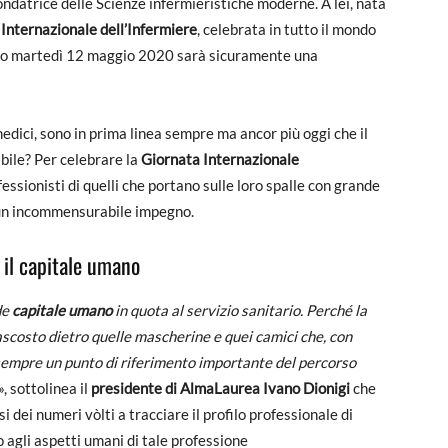
fondatrice delle Scienze infermieristiche moderne. A lei, nata
Internazionale dell’Infermiere
, celebrata in tutto il mondo
anno martedì 12 maggio 2020 sarà sicuramente una
medici, sono in prima linea sempre ma ancor più oggi che il
ibile? Per celebrare la
Giornata Internazionale
fessionisti di quelli che portano sulle loro spalle con grande
 e un incommensurabile impegno.
 il capitale umano
de
capitale umano
in quota al servizio sanitario.
Perché la
scosto dietro quelle mascherine e quei camici
che, con
empre un punto di riferimento importante del percorso
», sottolinea il
presidente di AlmaLaurea Ivano Dionigi
che
 dei numeri vòlti a tracciare il profilo professionale di
o agli aspetti umani di tale professione