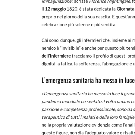
immaginazione
”, scrisse
Florence Nightingale
, 
il
12 maggio
1820, è stata dedicata la
Giornata 
proprio nel giorno della sua nascita. E quest’
celebrazione più solenne e più sentita.
Chi sono, dunque, gli infermieri che, insieme ai 
nemico è “invisibile” e anche per questo più tem
dell’Infermiere
tracciamo il profilo di questi pro
dignità la fatica, la sofferenza, l’abnegazione
L’emergenza sanitaria ha messo in luce
«
L’emergenza sanitaria ha messo in luce il gran
pandemia mondiale ha svelato il volto umano na
passione e competenza professionale, sono da s
terapeutico di tutti i malati e
delle loro famiglie
nella propria valutazione evidenzia come l’analisi
queste figure, non dia l’adeguato valore e risalt