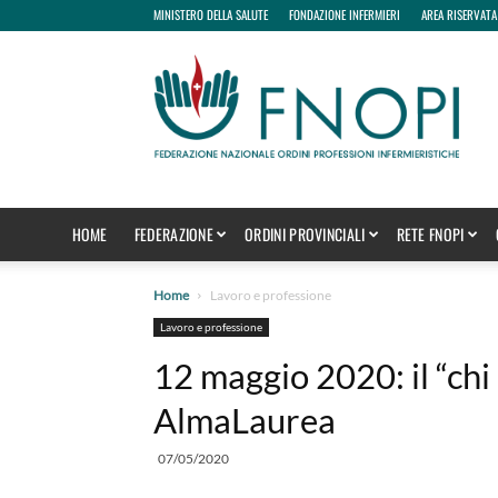
MINISTERO DELLA SALUTE
FONDAZIONE INFERMIERI
AREA RISERVATA
fnopi
HOME
FEDERAZIONE
ORDINI PROVINCIALI
RETE FNOPI
Home
Lavoro e professione
Lavoro e professione
12 maggio 2020: il “chi
AlmaLaurea
07/05/2020