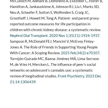
McCulloch M, Admani B, Dominello A, Esezobor C, Foster B,
Hamilton A, Jankauskiene A, Johnson RJ, Liu I, Marks SD,
Neu A, Schaefer F, Sutton S, Wolfenden S, Craig JC,
Groothoff J, Howell M, Tong A. Patient- and parent proxy-
reported outcome measures for life participation in
children with chronic kidney disease: a systematic review.
Nephrol Dial Transplant. 2020 Nov 1;35(11):1924-1937
.
Sampson R, McDonald FEJ, Mancini V, McEvoy Finlay-
Jones A. The Role of Friends in Supporting Young People
With Cancer: A Scoping Review.
2025 Feb;34(2):e70107
.
Torrejón-Guirado MC, Baena-Jiménez MÁ, Lima-Serrano
M, de Vries H, Mercken L. The influence of peer’s social
networks on adolescent’s cannabis use: a systematic
review of longitudinal studies.
Front Psychiatry. 2023 Dec
21;14:1306439
.