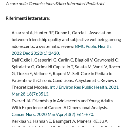
A cura della Commissione d’Albo Infermieri Pediatrici
Riferimenti letteratura
:
Alsarrani A, Hunter RF, Dunne L, Garcia L. Association
between friendship quality and subjective wellbeing among
adolescents: a systematic review.
BMC Public Health.
2022 Dec 23;22(1):2420.
Dall’Oglio I, Gasperini G, Carlin C, Biagioli V, Gawronski O,
Spitaletta G, Grimaldi Capitello T, Salata M, Vanzi V, Rocco
G, Tiozzo E, Vellone E, Raponi M. Self-Care in Pediatric
Patients with Chronic Conditions: A Systematic Review of
Theoretical Models.
Int J Environ Res Public Health. 2021
Mar 28;18(7):3513.
Evered JA. Friendship in Adolescents and Young Adults
With Experience of Cancer: A Dimensional Analysis.
Cancer Nurs. 2020 Mar/Apr;43(2):E61-E70
.
Kerklaan J, Hannan E, Baumgart A, Manera KE, Ju A,