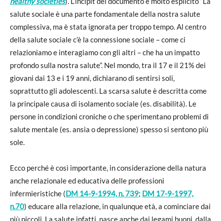
healthy societies
). L’incipit del documento è molto esplicito “La
salute sociale è una parte fondamentale della nostra salute
complessiva, ma è stata ignorata per troppo tempo. Al centro
della salute sociale c’è la connessione sociale – come ci
relazioniamo e interagiamo con gli altri – che ha un impatto
profondo sulla nostra salute”. Nel mondo, tra il 17 e il 21% dei
giovani dai 13 e i 19 anni, dichiarano di sentirsi soli,
soprattutto gli adolescenti. La scarsa salute è descritta come
la principale causa di isolamento sociale (es. disabilità). Le
persone in condizioni croniche o che sperimentano problemi di
salute mentale (es. ansia o depressione) spesso si sentono più
sole.
Ecco perché è così importante, in considerazione della natura
anche relazionale ed educativa delle professioni
infermieristiche (
DM 14-9-1994, n. 739
;
DM 17-9-1997,
n.70
) educare alla relazione, in qualunque età, a cominciare dai
più piccoli. La salute infatti, nasce anche dai legami buoni, dalla