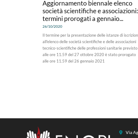
Aggiornamento biennale elenco
società scientifiche e associazioni:
termini prorogati a gennaio...
26/10/2020
Il termine per la presentazione delle istanze di iscrizio
all'elenco delle società scientifiche e delle associazioni
tecnico-scientifiche delle professioni sanitarie previsto
alle ore 11.59 del 27 ottobre 2020 è stato prorogato
alle ore 11.59 del 26 gennaio 2021
Via Ag