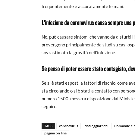
frequentemente e accuratamente le mani.
L’infezione da coronavirus causa sempre una 
No, può causare sintomi che vanno da disturbi lie
provengono principalmente da studi su casi osped
sovrastimata la gravità dell’infezione.
Se penso di poter essere stato contagiato, de
Se si è stati esposti a fattori di rischio, come a
sta circolando o si è stati a contatto con person
numero 1500, messo a disposizione dal Minister
seguire.
TAGS
coronavirus
dati aggiornati
Domande e ri
pagina on line