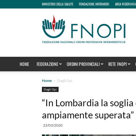
MINISTERO DELLA SALUTE
FONDAZIONE INFERMIERI
AREA RISERVATA
fnopi
HOME
FEDERAZIONE
ORDINI PROVINCIALI
RETE FNOPI
Home
Dagli Opi
Dagli Opi
“In Lombardia la soglia 
ampiamente superata”
22/03/2020