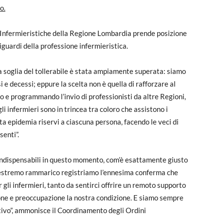
o.
i Infermieristiche della Regione Lombardia prende posizione
guardi della professione infermieristica.
a soglia del tollerabile è stata ampiamente superata: siamo
i e decessi; eppure la scelta non è quella di rafforzare al
o e programmando l’invio di professionisti da altre Regioni,
i infermieri sono in trincea tra coloro che assistono i
a epidemia riservi a ciascuna persona, facendo le veci di
senti”.
, indispensabili in questo momento, com’è esattamente giusto
 estremo rammarico registriamo l’ennesima conferma che
 gli infermieri, tanto da sentirci offrire un remoto supporto
one e preoccupazione la nostra condizione. E siamo sempre
otivo”, ammonisce il Coordinamento degli Ordini