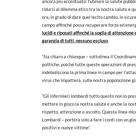
ancora più accentuato: tutelare la salute pubbli
ridursi al dilemma etico tra la nostra salute e qu
ora, in grado di dare quel lecito cambio, in sicu
campo affinché possa recuperare forze ed energ
lucidi e riposati affinché la soglia di attenzione
garanzia di tutti, nessuno escluso
.
“Sia chiaro a chiunque – sottolinea il Coordina
politiche, poiché tutte queste operazioni di pr
indeboliscono la prima linea in campo per l’atta
virus che impatterà, sulla nostra popolazione g
“Gli infermieri lombardi tutto questo non lo po
mettere in gioco la nostra salute e anche la nos
rispetto, attenzione e ascolto. Questa linea mio
Lombardi – porterà solo a fare i conti con un gio
positivi e nuove vittime”.