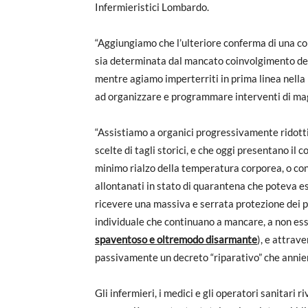
Infermieristici Lombardo.
“Aggiungiamo che l’ulteriore conferma di una con
sia determinata dal mancato coinvolgimento degli
mentre agiamo imperterriti in prima linea nell
ad organizzare e programmare interventi di magg
“Assistiamo a organici progressivamente ridotti 
scelte di tagli storici, e che oggi presentano il
minimo rialzo della temperatura corporea, o con
allontanati in stato di quarantena che poteva 
ricevere una massiva e serrata protezione dei p
individuale che continuano a mancare, a non esser
spaventoso e oltremodo disarmante
), e attrav
passivamente un decreto “riparativo” che annien
Gli infermieri, i medici e gli operatori sanitari