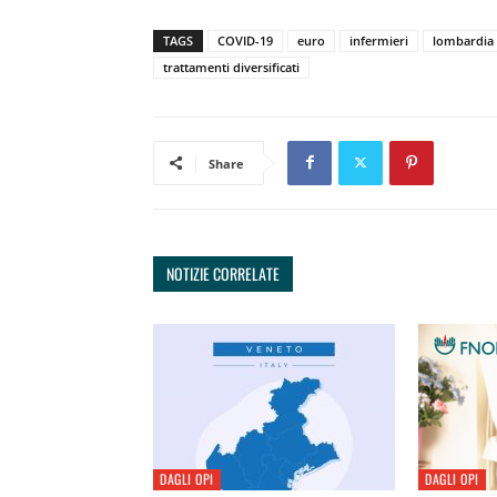
TAGS
COVID-19
euro
infermieri
lombardia
trattamenti diversificati
Share
NOTIZIE CORRELATE
DAGLI OPI
DAGLI OPI