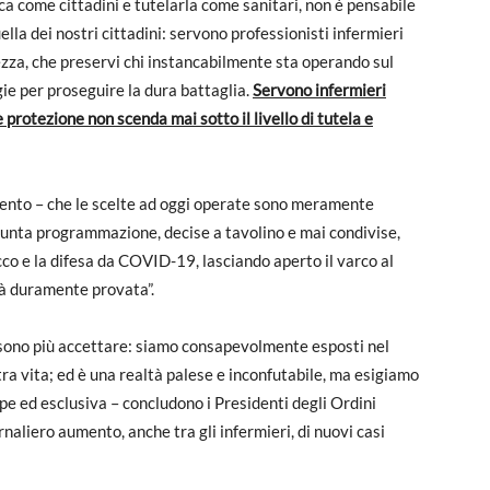
ca come cittadini e tutelarla come sanitari, non è pensabile
ella dei nostri cittadini: servono professionisti infermieri
rezza, che preservi chi instancabilmente sta operando sul
ie per proseguire la dura battaglia.
Servono infermieri
 e protezione non scenda mai sotto il livello di tutela e
mento – che le scelte ad oggi operate sono meramente
esunta programmazione, decise a tavolino e mai condivise,
cco e la difesa da COVID-19, lasciando aperto il varco al
ià duramente provata”.
ssono più accettare: siamo consapevolmente esposti nel
tra vita; ed è una realtà palese e inconfutabile, ma esigiamo
pe ed esclusiva – concludono i Presidenti degli Ordini
rnaliero aumento, anche tra gli infermieri, di nuovi casi