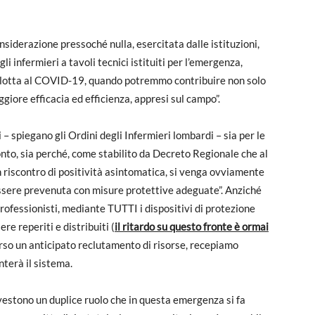
siderazione pressoché nulla, esercitata dalle istituzioni,
 infermieri a tavoli tecnici istituiti per l’emergenza,
a lotta al COVID-19, quando potremmo contribuire non solo
iore efficacia ed efficienza, appresi sul campo”.
– spiegano gli Ordini degli Infermieri lombardi – sia per le
 conto, sia perché, come stabilito da Decreto Regionale che al
 riscontro di positività asintomatica, si venga ovviamente
essere prevenuta con misure protettive adeguate”. Anziché
rofessionisti, mediante TUTTI i dispositivi di protezione
e reperiti e distribuiti (
il ritardo su questo fronte è ormai
erso un anticipato reclutamento di risorse, recepiamo
terà il sistema.
 rivestono un duplice ruolo che in questa emergenza si fa