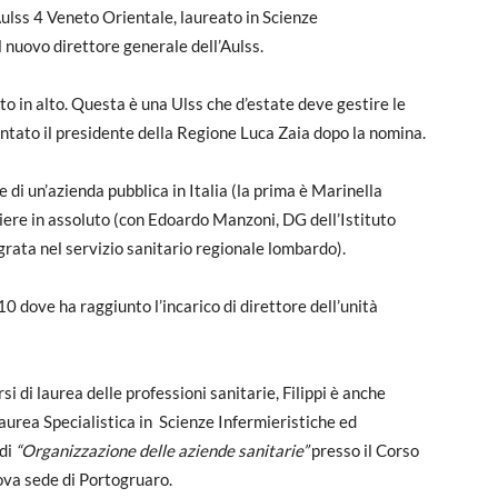
’Aulss 4 Veneto Orientale, laureato in Scienze
l nuovo direttore generale dell’Aulss.
to in alto. Questa è una Ulss che d’estate deve gestire le
entato il presidente della Regione Luca Zaia dopo la nomina.
e di un’azienda pubblica in Italia (la prima è Marinella
rmiere in assoluto (con Edoardo Manzoni, DG dell’Istituto
rata nel servizio sanitario regionale lombardo).
0 dove ha raggiunto l’incarico di direttore dell’unità
i di laurea delle professioni sanitarie, Filippi è anche
Laurea Specialistica in Scienze Infermieristiche ed
 di
“Organizzazione delle aziende sanitarie”
presso il Corso
ova sede di Portogruaro.