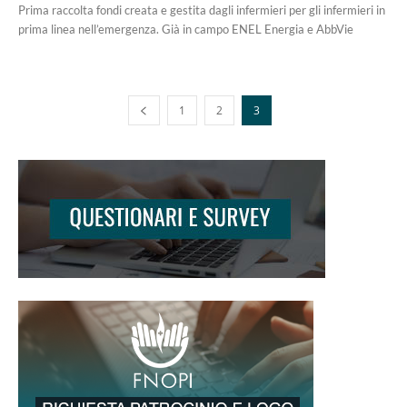
Prima raccolta fondi creata e gestita dagli infermieri per gli infermieri in
prima linea nell’emergenza. Già in campo ENEL Energia e AbbVie
1
2
3