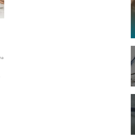
ima
e