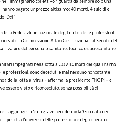
e nell’immaginario collettivo riguarda da sempre solo una
ri hanno pagato un prezzo altissimo: 40 morti, 4 suicidi e
 del Ddl”
della Federazione nazionale degli ordini delle professioni
approvato in Commissione Affari Costituzionali al Senato del
ca il valore del personale sanitario, tecnico e sociosanitario
sanitari impegnati nella lotta a COVID, molti dei quali hanno
te le professioni, sono deceduti e mai nessuno nonostante
nea della lotta al virus – afferma la presidente FNOPI – e
e essere visto e riconosciuto, senza possibilità di
re – aggiunge – c’è un grave neo: definirla ‘Giornata dei
 rispecchia l’universo delle professioni e degli operatori