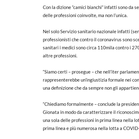
Con la dizione “camici bianchi” infatti sono da s
delle professioni coinvolte, ma non l’unica.
Nel solo Servizio sanitario nazionale infatti (sen
professionisti che contro il coronavirus sono sce
sanitari i medici sono circa 110mila contro i 270
altre professioni.
“Siamo certi – prosegue – che nell’iter parlamen
rappresenterebbe un’ingiustizia formale nei conf
una definizione che da sempre non gli appartiene
“Chiediamo formalmente – conclude la president
Gionata in modo da caratterizzare il riconoscime
una sola delle professioni in prima linea nella l
prima linea e più numerosa nella lotta a COVID-