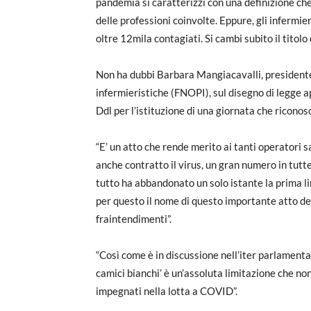
pandemia si caratterizzi con una definizione ch
delle professioni coinvolte. Eppure, gli infermie
oltre 12mila contagiati. Si cambi subito il titolo
Non ha dubbi Barbara Mangiacavalli, presidente 
infermieristiche (FNOPI), sul disegno di legge 
Ddl per l’istituzione di una giornata che riconos
“E’ un atto che rende merito ai tanti operatori 
anche contratto il virus, un gran numero in tut
tutto ha abbandonato un solo istante la prima li
per questo il nome di questo importante atto dev
fraintendimenti”.
“Così come è in discussione nell’iter parlamenta
camici bianchi’ è un’assoluta limitazione che non
impegnati nella lotta a COVID”.