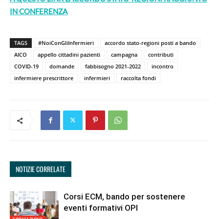
IN CONFERENZA
TAGS
#NoiConGliInfermieri
accordo stato-regioni posti a bando
AICO
appello cittadini pazienti
campagna
contributi
COVID-19
domande
fabbisogno 2021-2022
incontro
infermiere prescrittore
infermieri
raccolta fondi
NOTIZIE CORRELATE
Corsi ECM, bando per sostenere
eventi formativi OPI