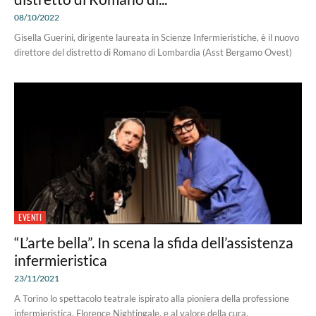
08/10/2022
Gisella Guerini, dirigente laureata in Scienze Infermieristiche, è il nuovo
direttore del distretto di Romano di Lombardia (Asst Bergamo Ovest)
EVENTI
“L’arte bella”. In scena la sfida dell’assistenza
infermieristica
23/11/2021
A Torino lo spettacolo teatrale ispirato alla pioniera della professione
infermieristica, Florence Nightingale, e al valore della cura.