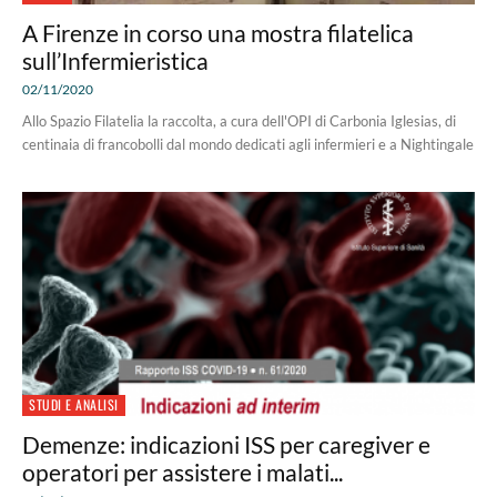
A Firenze in corso una mostra filatelica
sull’Infermieristica
02/11/2020
Allo Spazio Filatelia la raccolta, a cura dell'OPI di Carbonia Iglesias, di
centinaia di francobolli dal mondo dedicati agli infermieri e a Nightingale
STUDI E ANALISI
Demenze: indicazioni ISS per caregiver e
operatori per assistere i malati...