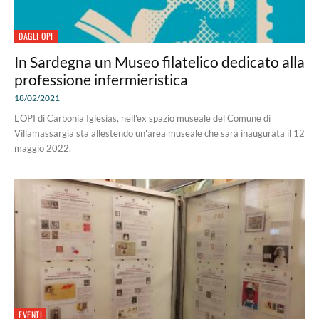
DAGLI OPI
In Sardegna un Museo filatelico dedicato alla
professione infermieristica
18/02/2021
L’OPI di Carbonia Iglesias, nell’ex spazio museale del Comune di
Villamassargia sta allestendo un'area museale che sarà inaugurata il 12
maggio 2022.
EVENTI