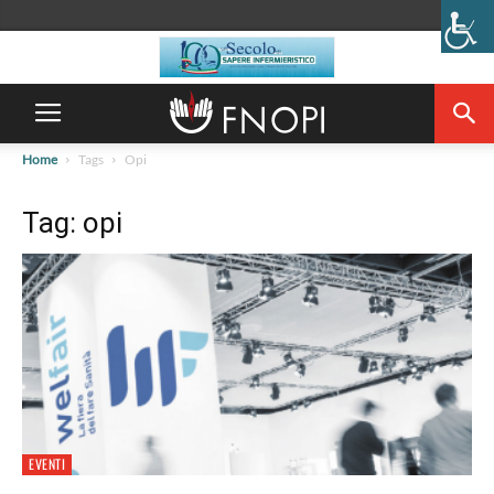
Home
Tags
Opi
Tag: opi
EVENTI