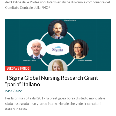
dell’Ordine delle Professioni Infermieristiche di Roma e componente del
Comitato Centrale della FNOPI
EUROPA E MONDO
Il Sigma Global Nursing Research Grant
“parla” italiano
23/08/2022
Per la prima volta dal 2017 la prestigiosa borsa di studio mondiale è
stata assegnata a un gruppo internazionale che vede i ricercatori
italiani in testa