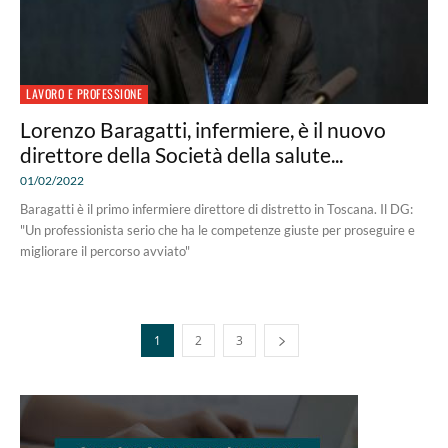
LAVORO E PROFESSIONE
Lorenzo Baragatti, infermiere, è il nuovo
direttore della Società della salute...
01/02/2022
Baragatti è il primo infermiere direttore di distretto in Toscana. Il DG:
"Un professionista serio che ha le competenze giuste per proseguire e
migliorare il percorso avviato"
1
2
3