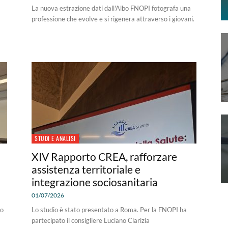
La nuova estrazione dati dall'Albo FNOPI fotografa una
professione che evolve e si rigenera attraverso i giovani.
STUDI E ANALISI
XIV Rapporto CREA, rafforzare
assistenza territoriale e
integrazione sociosanitaria
01/07/2026
to
Lo studio è stato presentato a Roma. Per la FNOPI ha
partecipato il consigliere Luciano Clarizia