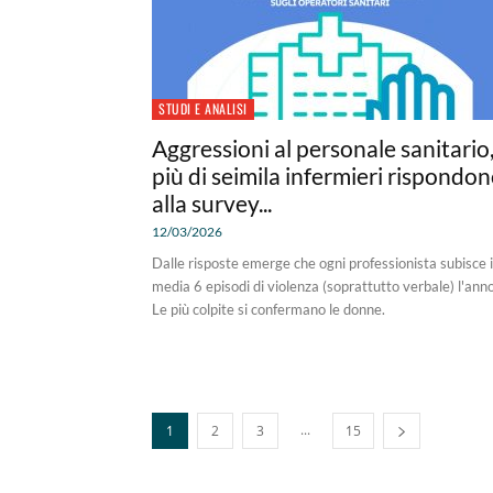
STUDI E ANALISI
Aggressioni al personale sanitario
più di seimila infermieri rispondo
alla survey...
12/03/2026
Dalle risposte emerge che ogni professionista subisce 
media 6 episodi di violenza (soprattutto verbale) l'anno
Le più colpite si confermano le donne.
...
1
2
3
15