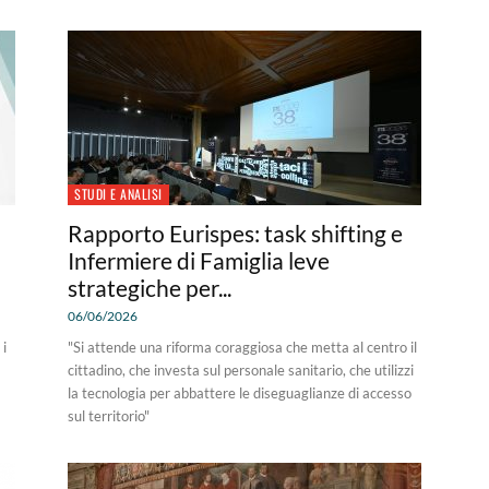
STUDI E ANALISI
Rapporto Eurispes: task shifting e
Infermiere di Famiglia leve
strategiche per...
06/06/2026
 i
"Si attende una riforma coraggiosa che metta al centro il
cittadino, che investa sul personale sanitario, che utilizzi
la tecnologia per abbattere le diseguaglianze di accesso
sul territorio"